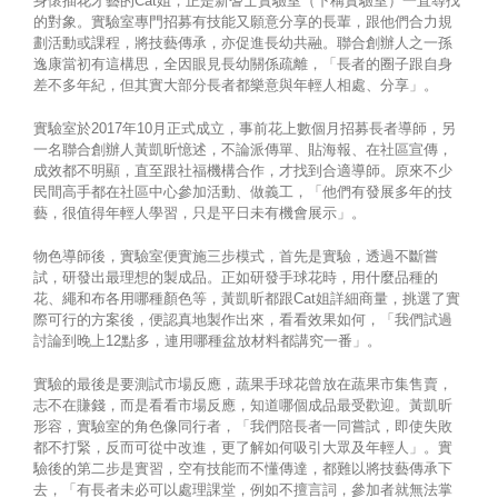
身懷插花才藝的Cat姐，正是新耆士實驗室（下稱實驗室）一直尋找
的對象。實驗室專門招募有技能又願意分享的長輩，跟他們合力規
劃活動或課程，將技藝傳承，亦促進長幼共融。聯合創辦人之一孫
逸康當初有這構思，全因眼見長幼關係疏離，「長者的圈子跟自身
差不多年紀，但其實大部分長者都樂意與年輕人相處、分享」。
實驗室於2017年10月正式成立，事前花上數個月招募長者導師，另
一名聯合創辦人黃凱昕憶述，不論派傳單、貼海報、在社區宣傳，
成效都不明顯，直至跟社福機構合作，才找到合適導師。原來不少
民間高手都在社區中心參加活動、做義工，「他們有發展多年的技
藝，很值得年輕人學習，只是平日未有機會展示」。
物色導師後，實驗室便實施三步模式，首先是實驗，透過不斷嘗
試，研發出最理想的製成品。正如研發手球花時，用什麼品種的
花、繩和布各用哪種顏色等，黃凱昕都跟Cat姐詳細商量，挑選了實
際可行的方案後，便認真地製作出來，看看效果如何，「我們試過
討論到晚上12點多，連用哪種盆放材料都講究一番」。
實驗的最後是要測試市場反應，蔬果手球花曾放在蔬果市集售賣，
志不在賺錢，而是看看市場反應，知道哪個成品最受歡迎。黃凱昕
形容，實驗室的角色像同行者，「我們陪長者一同嘗試，即使失敗
都不打緊，反而可從中改進，更了解如何吸引大眾及年輕人」。實
驗後的第二步是實習，空有技能而不懂傳達，都難以將技藝傳承下
去，「有長者未必可以處理課堂，例如不擅言詞，參加者就無法掌