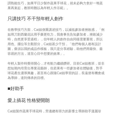
謂熟能生巧，如果平日少製作蔬果手球花，就未必夠力拿好一堆蔬
果再束起，教班時難以為年輕人作示範」。
只講技巧 不干預年輕人創作
在教學技巧方面，Cat姐側重講述技巧，以減低參加者挫敗感，「例
如用刀割西蘭花比用手撕更吃力，我會事先告知參加者，挫敗減少
時，自然更享受過程」，但年輕人的創作自由同樣需要重視，所以
用色、擺位等主觀部分，Cat姐甚少干預，「他們每個人都有設計
圖，毋須以我的成品作模板，我只是分享經驗，助他們用最快、最
容易的方法，達至心目中想要的效果」。
年輕人製作時覺得開心，才有動力繼續鑽研。目前Cat姐教班，並非
想短期內培育出專業花藝師，但若果有一些參加者在體驗後，對手
球花產生濃厚興趣，甚至有心跟隨Cat姐學習的話，長遠便有機會成
為導師，達到傳承的目標。
■好助手
愛上插花 性格變開朗
Cat姐製作蔬果手球花時，旁邊總有得力的新耆士導師助手溫麗珍