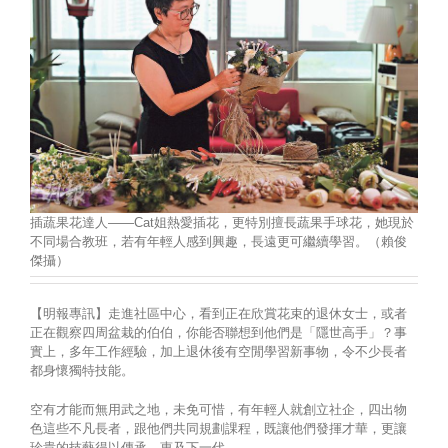
插蔬果花達人——Cat姐熱愛插花，更特別擅長蔬果手球花，她現於
不同場合教班，若有年輕人感到興趣，長遠更可繼續學習。（賴俊
傑攝）
【明報專訊】走進社區中心，看到正在欣賞花束的退休女士，或者
正在觀察四周盆栽的伯伯，你能否聯想到他們是「隱世高手」？事
實上，多年工作經驗，加上退休後有空閒學習新事物，令不少長者
都身懷獨特技能。
空有才能而無用武之地，未免可惜，有年輕人就創立社企，四出物
色這些不凡長者，跟他們共同規劃課程，既讓他們發揮才華，更讓
珍貴的技藝得以傳承，惠及下一代。