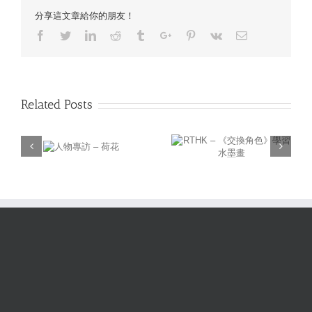
分享這文章給你的朋友！
Facebook
Twitter
Linkedin
Reddit
Tumblr
Google+
Pinterest
Vk
Email
Related Posts
明報－園藝高手：盼傳
RTHK – 《交換角色》
承手藝 前港督花王栽培
專訪 –
學習水墨畫
後輩
荷花